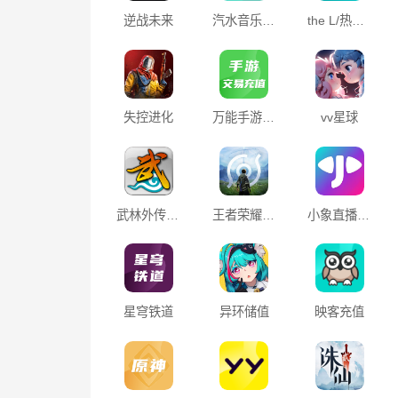
逆战未来
汽水音乐会员
the L/热拉Real
失控进化
万能手游交易
vv星球
武林外传：十年之约
王者荣耀世界
小象直播充值
星穹铁道
异环储值
映客充值