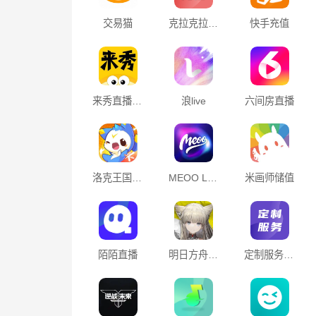
交易猫
克拉克拉 （充值）
快手充值
来秀直播 充值
浪live
六间房直播
洛克王国：世界
MEOO LIVE 充值
米画师储值
明日方舟-终末地
定制服务10元起售(国内直播/游戏充值等服务)
陌陌直播