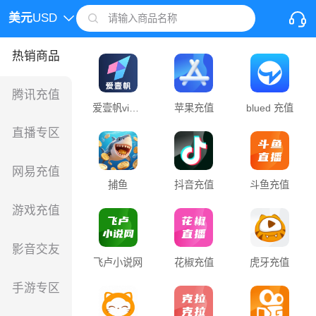
美元
USD
请输入商品名称
热销商品
腾讯充值
爱壹帆vip充值
苹果充值
blued 充值
直播专区
网易充值
捕鱼
抖音充值
斗鱼充值
游戏充值
影音交友
飞卢小说网
花椒充值
虎牙充值
手游专区