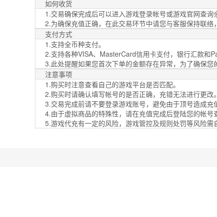
如何收货
1.交易确保完成后可以进入游戏登录帐号或游戏官网查询
2.为确保充值正确，在此交易环节中请您与客服保持联络
支付方式
1.支持全币种支付。
2.支持各种VISA、MasterCard信用卡支付，银行汇款和PayP
3.此处提醒如果您首次下单的金额存在异常，为了确保
注意事项
1.购买时注意查看自己的游戏平台是否匹配。
2.购买时请确认填写帐号的是否正确，充错无法进行更改
3.交易完成前请不要登录游戏账号，避免由于顶号造成充
4.由于虚拟商品的特殊性，请在充值完成后登陆您的帐
5.游戏代充有一定的风险，游戏管控及规则处罚等风险需