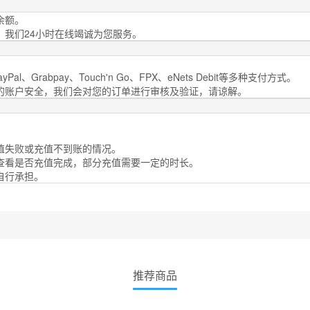
余额。
，我们24小时在线竭诚为您服务。
al、Grabpay、Touch'n Go、FPX、eNets Debit等多种支付方式。
您的账户安全，我们会对您的订单进行审核及验证，请谅解。
。
值失败或充值不到账的情况。
号查看是否充值完成，部分充值需要一定的时长。
自行承担。
推荐商品