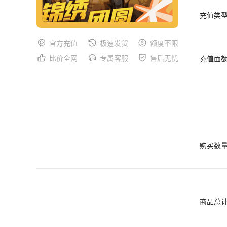
充值类
官方充值
极速发货
额度不限
比价全网
专属客服
售后无忧
充值面
购买数
商品总