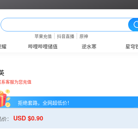
苹果充值
抖音直播
原神
荣耀
哔哩哔哩储值
逆水寒
星穹
英
联系客服为您充值
拒绝套路，全网超低价！
USD $0.90
品价：