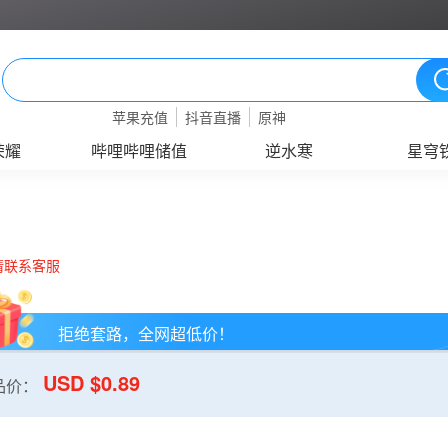
苹果充值
抖音直播
原神
荣耀
哔哩哔哩储值
逆水寒
星穹
请联系客服
拒绝套路，全网超低价！
USD $0.89
品价：