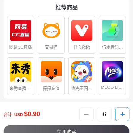
推荐商品
网易CC直播
交易猫
开心微微
汽水音乐会
员
MEOO LIVE
来秀直播 充
探探充值
洛克王国：
充值
值
世界
$0.90
合计:
USD
立即购买