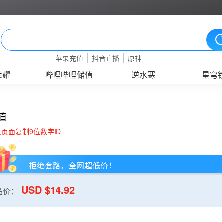
苹果充值
抖音直播
原神
荣耀
哔哩哔哩储值
逆水寒
星穹
值
人页面复制9位数字ID
拒绝套路，全网超低价！
USD $14.92
品价：