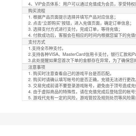
4、VIP会员体系：用户可以通过充值成为会员，享受特
购买流程
1. 根据产品页面提示选择并填写产品对应信息；
2. 点击“立即购买”按钮，进入充值页面，确定订单信息；
3. 选择支付方式进行支付，完成订单，等待充值；
4. 付款成功后，客服会在相应的时间内根据您留下的充
支付方式
1.支持全币种支付。
2.支持各种VISA、MasterCard信用卡支付，银行汇款和PayP
3.此处提醒如果您首次下单的金额存在异常，为了确保
注意事项
1. 购买时注意查看自己的游戏平台是否匹配。
2. 购买时请确认填写帐号的是否正确，充错无法进行更改
3. 交易完成前请不要登录游戏账号，避免由于顶号造成
4. 由于虚拟商品的特殊性，请在充值完成后登陆您的帐
5. 游戏代充有一定的风险，游戏管控及规则处罚等风险