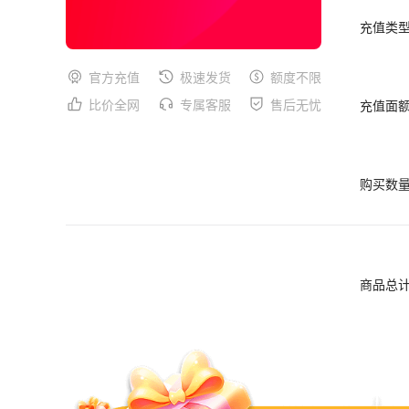
充值类
官方充值
极速发货
额度不限
比价全网
专属客服
售后无忧
充值面
购买数
商品总