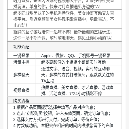
时月直播，是国内火爆的视频聊天平台，汇聚多种社交直
播玩法，单身的你，快来时月直播遇见身边的TA！
超多同城甜美妹子的手机秀场软件，美女帅哥互动交友直
播平台。附近高颜值美女热舞唱歌直播中，勇敢表达，不
止心动！
新鲜的互动游戏陪你一起嗨不停！最新最潮的直播玩法，
送你一场不期而遇，随时随地聊天，遇见让你心动的TA！
功能介绍
一键登录
Apple、微信、QQ、手机账号一键登录
海量主播
超多高颜值的小姐姐小哥哥实时互动
通过文字、语音、视频，实时的互动聊
多样聊天
天，多样的方式打破僵局，跟默默关注的
TA互动
热舞直播、美女直播、才艺直播、游戏直
视频直播
播、活动直播、7*24小时精彩不停
购买流程
1.根据产品页面提示选择并填写产品对应信息；
2.点击“立即购买”按钮，进入充值页面，确定订单信息；
3.选择支付方式进行支付，完成订单，等待充值；
4.付款成功后，客服会在相应的时间内根据您留下的充值