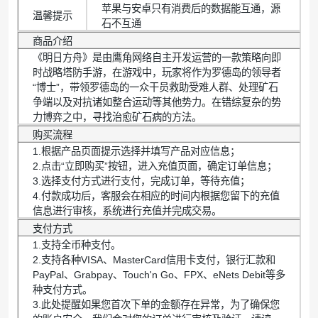
苹果与安卓只有消费后的数据能互通，源
温馨提示
石不互通
商品介绍
《明日方舟》是由鹰角网络自主开发运营的一款策略向即
时战略塔防手游，在游戏中，玩家将作为罗德岛的领导者
“博士”，带领罗德岛的一众干员救助受难人群、处理矿石
争端以及对抗诸如整合运动等其他势力。在错综复杂的势
力博弈之中，寻找治愈矿石病的方法。
购买流程
1.根据产品页面提示选择并填写产品对应信息；
2.点击“立即购买”按钮，进入充值页面，确定订单信息；
3.选择支付方式进行支付，完成订单，等待充值；
4.付款成功后，客服会在相应的时间内根据您留下的充值
信息进行审核，系统进行充值并完成交易。
支付方式
1.支持全币种支付。
2.支持各种VISA、MasterCard信用卡支付，银行汇款和
PayPal、Grabpay、Touch'n Go、FPX、eNets Debit等多
种支付方式。
3.此处提醒如果您首次下单的金额存在异常，为了确保您