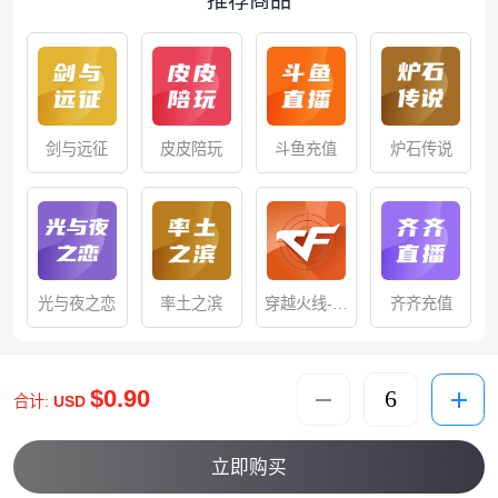
推荐商品
剑与远征
皮皮陪玩
斗鱼充值
炉石传说
光与夜之恋
率土之滨
穿越火线-枪
齐齐充值
战王者
$0.90
合计:
USD
立即购买