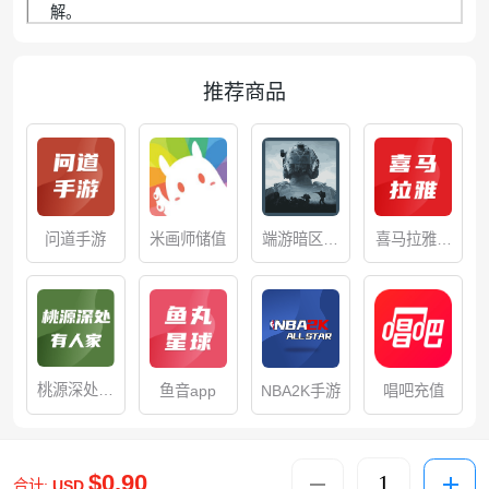
解。
推荐商品
问道手游
米画师储值
端游暗区突
喜马拉雅充
围无限
值
桃源深处有
鱼音app
NBA2K手游
唱吧充值
人家
$0.90
合计:
USD