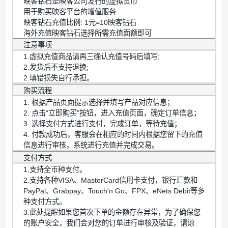
映客钻石是映客公司发行的虚拟货币
用于购买映客平台的增值服务
映客钻石充值比例: 1元=10映客钻石
海外充值映客钻石选择所需充值面额即可
注意事项
1.虚拟充值商品请再三确认充值号码后填写;
2.发货后不支持退换;
2.填错损失自行承担。
购买流程
1. 根据产品页面提示选择并填写产品对应信息；
2. 点击“立即购买”按钮，进入充值页面，确定订单信息；
3. 选择支付方式进行支付，完成订单，等待充值；
4. 付款成功后，客服会在相应的时间内根据您留下的充值
信息进行审核，系统进行充值并完成交易。
支付方式
1.支持全币种支付。
2.支持各种VISA、MasterCard信用卡支付，银行汇款和
PayPal、Grabpay、Touch'n Go、FPX、eNets Debit等多
种支付方式。
3.此处提醒如果您首次下单的金额存在异常，为了确保您
的账户安全，我们会对您的订单进行审核及验证，请谅