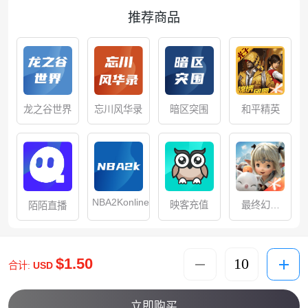
推荐商品
忘川风华录
龙之谷世界
暗区突围
和平精英
NBA2Konline
映客充值
最终幻想
陌陌直播
14：水晶世
界
$1.50
合计:
USD
立即购买