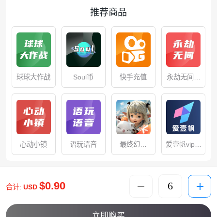
推荐商品
球球大作战
Soul币
快手充值
永劫无间手
游
心动小镇
语玩语音
最终幻想
爱壹帆vip充
14：水晶世
值
界
$0.90
合计:
USD
立即购买