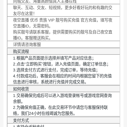
同城交友、海量高颜值真人主播在线
聊天、互动、交友、短视频，更多好看好玩的和有趣的交
友尽在这里！
夜空直播 优币 贵族 VIP 靓号购买充值 官方充值，填写夜
空直播ID，无需密码。
购买靓号请联系客服，提供需要购买的靓号及自己夜空直
播ID。客服赠送购买。
详情请咨询客服
购买流程
1.根据产品页面提示选择并填写产品对应信息；
2.点击“立即购买”按钮，进入充值页面，确定订单信息；
3.选择支付方式进行支付，完成订单，等待充值；
4.付款成功后，客服会在相应的时间内根据您留下的充值
信息进行审核，系统进行充值并完成交易。
如何收货
1.交易确保完成后可以进入游戏登录帐号或游戏官网查询
余额。
2.为确保充值正确，在此交易环节中请您与客服保持联
络，我们24小时在线竭诚为您服务。
支付方式
1.支持全币种支付。