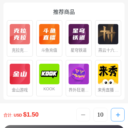
推荐商品
克拉克拉
斗鱼充值
星穹铁道
燕云十六声
（充值）
充值
KOOK
金山游戏
界外狂潮国
来秀直播 充
服
值
$1.50
合计:
USD