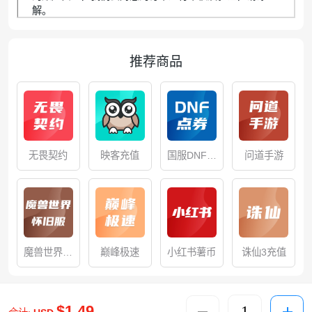
解。
推荐商品
无畏契约
映客充值
国服DNF端
问道手游
游点券
魔兽世界怀
巅峰极速
小红书薯币
诛仙3充值
旧服
$1.49