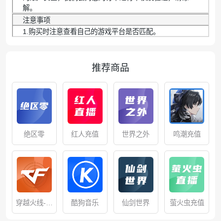
解。
注意事项
1.购买时注意查看自己的游戏平台是否匹配。
推荐商品
绝区零
红人充值
世界之外
鸣潮充值
穿越火线-枪
酷狗音乐
仙剑世界
萤火虫充值
战王者