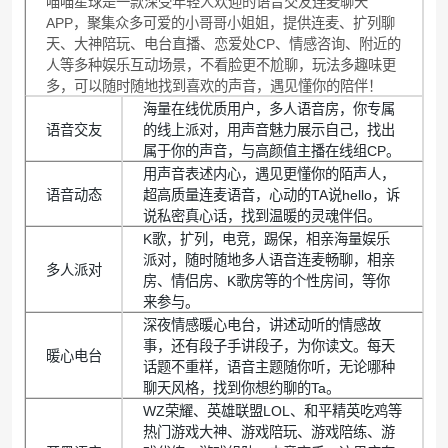
喵喵星球是一款深受年轻人欢迎的语音交友连麦聊天
APP，聚集众多可爱的小哥哥小姐姐，提供连麦、扩列聊
天、大神陪玩、电台直播、恋爱处CP、情感咨询、附近的
人等多种娱乐互动场景，不看脸更不尬聊，玩法多趣味更
多，可以随时随地找到喜欢的声音，遇见懂你的陪伴！
海量在线优质用户，多人语音房，你专属
语音交友
的线上派对，用声音魅力展示自己，找出
属于你的声音，与高颜值主播在线组CP。
用声音表述内心，遇见更懂你的陌声人，
语音动态
超高质量连麦语音，心动的TA说hello，诉
说私密真心话，找到温暖的灵魂伴侣。
K歌，扩列，电竞，踢保，相亲海量娱乐
派对，随时随地多人语音连麦畅聊，相亲
多人派对
房、情侣房、K歌房等的个性房间，等你
来参与。
深夜情感暖心电台，讲述动听的情感故
事，还有段子手讲段子，为你读文。每天
暖心电台
话题不重样，语音主题随你听，无论哪种
聊天风格，找到你想约聊的Ta。
WZ荣耀、英雄联盟LOL、和平精英吃鸡等
热门游戏大神、游戏陪玩、游戏陪练、游