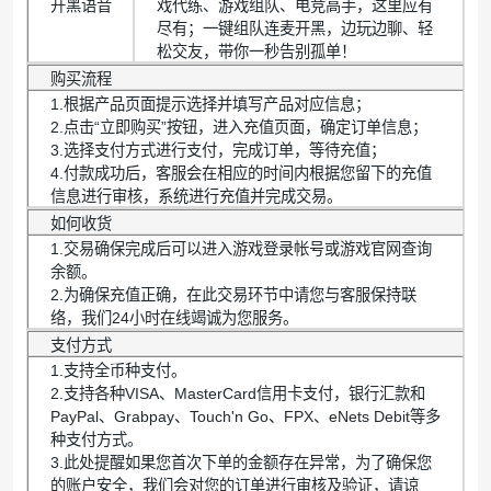
开黑语音
戏代练、游戏组队、电竞高手，这里应有
尽有；一键组队连麦开黑，边玩边聊、轻
松交友，带你一秒告别孤单！
购买流程
1.根据产品页面提示选择并填写产品对应信息；
2.点击“立即购买”按钮，进入充值页面，确定订单信息；
3.选择支付方式进行支付，完成订单，等待充值；
4.付款成功后，客服会在相应的时间内根据您留下的充值
信息进行审核，系统进行充值并完成交易。
如何收货
1.交易确保完成后可以进入游戏登录帐号或游戏官网查询
余额。
2.为确保充值正确，在此交易环节中请您与客服保持联
络，我们24小时在线竭诚为您服务。
支付方式
1.支持全币种支付。
2.支持各种VISA、MasterCard信用卡支付，银行汇款和
PayPal、Grabpay、Touch'n Go、FPX、eNets Debit等多
种支付方式。
3.此处提醒如果您首次下单的金额存在异常，为了确保您
的账户安全，我们会对您的订单进行审核及验证，请谅