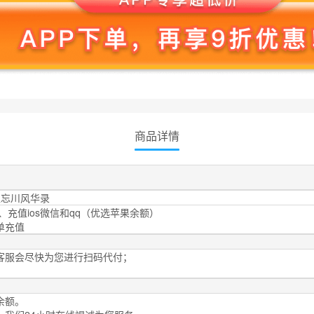
商品详情
值忘川风华录
、充值ios微信和qq（优选苹果余额）
单充值
客服会尽快为您进行扫码代付；
余额。