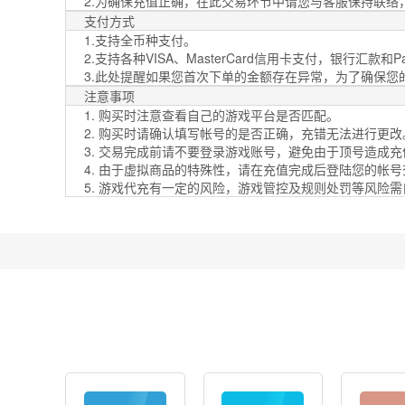
2.为确保充值正确，在此交易环节中请您与客服保持联络
支付方式
1.支持全币种支付。
2.支持各种VISA、MasterCard信用卡支付，银行汇款和PayP
3.此处提醒如果您首次下单的金额存在异常，为了确保
注意事项
1. 购买时注意查看自己的游戏平台是否匹配。
2. 购买时请确认填写帐号的是否正确，充错无法进行更改
3. 交易完成前请不要登录游戏账号，避免由于顶号造成
4. 由于虚拟商品的特殊性，请在充值完成后登陆您的帐
5. 游戏代充有一定的风险，游戏管控及规则处罚等风险