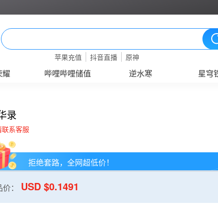
苹果充值
抖音直播
原神
荣耀
哔哩哔哩储值
逆水寒
星穹
华录
请联系客服
拒绝套路，全网超低价！
USD $0.1491
品价：