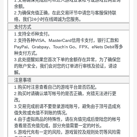
1.交易确保完成后可以进入游戏登录帐号或游戏官网查询
余额。
2.为确保充值正确，在此交易环节中请您与客服保持联
络，我们24小时在线竭诚为您服务。
支付方式
1.支持全币种支付。
2.支持各种VISA、MasterCard信用卡支付，银行汇款和
PayPal、Grabpay、Touch'n Go、FPX、eNets Debit等多
种支付方式。
3.此处提醒如果您首次下单的金额存在异常，为了确保您
的账户安全，我们会对您的订单进行审核及验证，请谅
解。
注意事项
1.购买时注意查看自己的游戏平台是否匹配。
2.购买时请确认填写帐号的是否正确，充错无法进行更
改。
3.交易完成前请不要登录游戏账号，避免由于顶号造成充
值失败或充值不到账的情况。
4.由于虚拟商品的特殊性，请在充值完成后登陆您的帐号
查看是否充值完成，部分充值需要一定的时长。
5.游戏代充有一定的风险，游戏管控及规则处罚等风险需