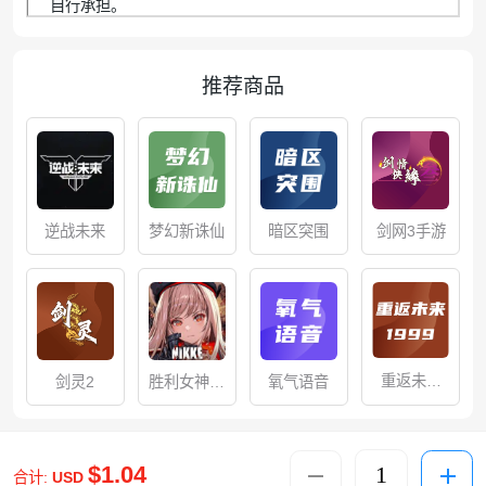
自行承担。
推荐商品
梦幻新诛仙
逆战未来
暗区突围
剑网3手游
重返未来
剑灵2
胜利女神：
氧气语音
1999
新的希望
$1.04
合计:
USD