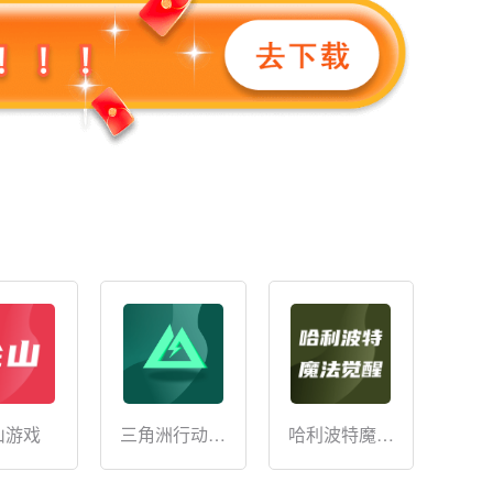
山游戏
三角洲行动充
哈利波特魔法
值
觉醒