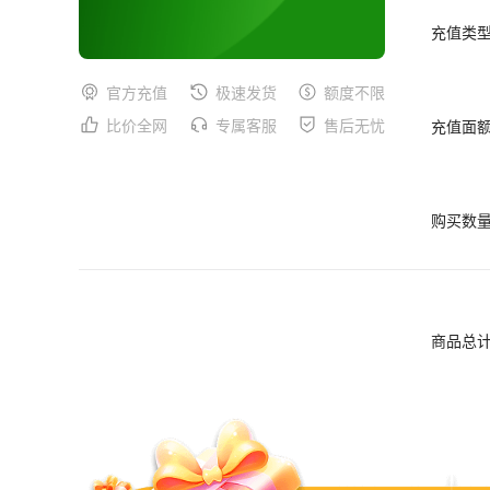
充值类
官方充值
极速发货
额度不限
比价全网
专属客服
售后无忧
充值面
购买数
商品总