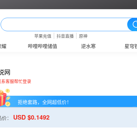
苹果充值
抖音直播
原神
荣耀
哔哩哔哩储值
逆水寒
星穹
说网
联系客服帮忙登录
拒绝套路，全网超低价！
USD $0.1492
品价：