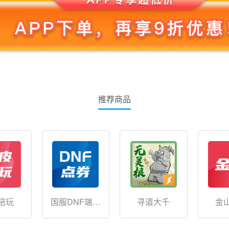
推荐商品
陪玩
国服DNF端游
寻道大千
金
点券