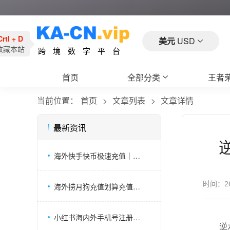
Crtl + D
美元
USD
收藏本站
跨境数字平台
首页
全部分类
王者
当前位置：
首页
文章列表
文章详情
最新资讯
海外快手快币极速充值｜荣耀之夜应急打赏代充渠道
时间：
2
海外捞月狗充值划算充值方式，狗粮 UID 充值教程
小红书海内外手机号注册账号如何充值薯币？全网详细攻略
逆