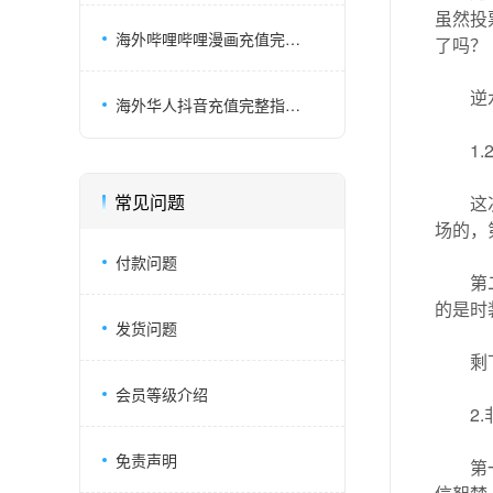
虽然投
海外哔哩哔哩漫画充值完整攻略｜UID 直充不用账号密码
了吗？
逆
海外华人抖音充值完整指南 | 不需国内卡,paypal安全充值
1
常见问题
这
场的，
付款问题
第
的是时
发货问题
剩
会员等级介绍
2
免责声明
第