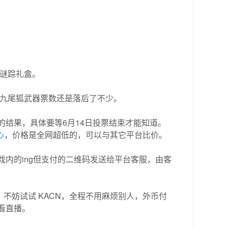
蔷谜踪礼盒。
的九尾狐武器票数还是落后了不少。
结果，具体要等6月14日投票结束才能知道。
心
，价格是全网超低的，可以与其它平台比价。
戏内的ing但支付的二维码发送给平台客服，由客
，不妨试试 KACN，全程不用麻烦别人，外币付
看直播。