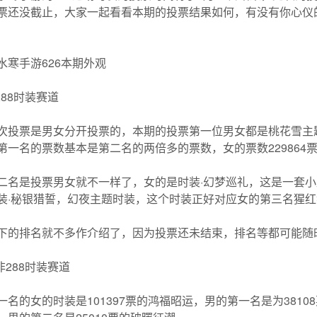
票还没截止，大家一起看看本期的投票结果如何，有没有你心仪
水寒手游626本期外观
.288时装赛道
次投票是男女分开投票的，本期的投票第一位男女都是桃花雪主题
第一名的票数基本是第二名的两倍多的票数，女的票数229864票
二名是投票男女就不一样了，女的是时装·幻梦巡礼，这是一套小
装·秘银猎誓，幻夜主题时装，这个时装正好对应女的第三名猩红
下的排名就不多作介绍了，因为投票还未结束，排名等都可能随
.非288时装赛道
一名的女的时装是101397票的鸿福昭运，男的第一名是为3810