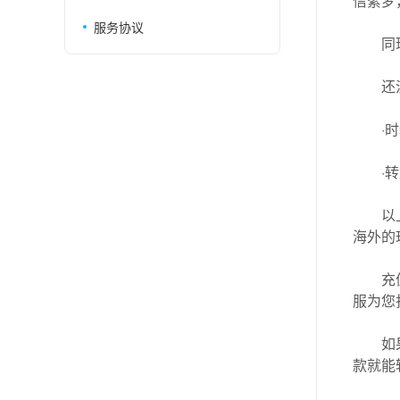
信絮梦
服务协议
同
还
·
·
以
海外的
充
服为您
如
款就能