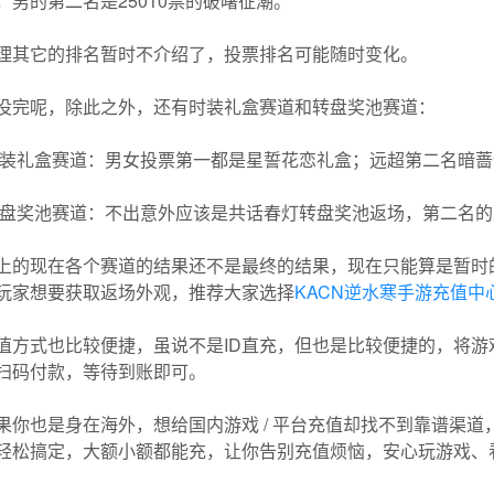
，男的第二名是25010票的破曙征潮。
理其它的排名暂时不介绍了，投票排名可能随时变化。
没完呢，除此之外，还有时装礼盒赛道和转盘奖池赛道：
时装礼盒赛道：男女投票第一都是星誓花恋礼盒；远超第二名暗
转盘奖池赛道：不出意外应该是共话春灯转盘奖池返场，第二名
上的现在各个赛道的结果还不是最终的结果，现在只能算是暂时的
玩家想要获取返场外观，推荐大家选择
KACN逆水寒手游充值中
值方式也比较便捷，虽说不是ID直充，但也是比较便捷的，将游
扫码付款，等待到账即可。
果你也是身在海外，想给国内游戏 / 平台充值却找不到靠谱渠道
轻松搞定，大额小额都能充，让你告别充值烦恼，安心玩游戏、