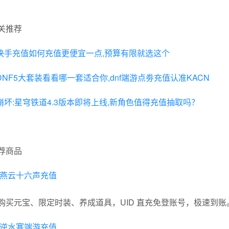
关推荐
快手充值如何充值更便宜一点,预算有限就选这个
DNF5大套装看看哪一套适合你,dnf端游点劵充值认准KACN
崩坏:星穹铁道4.3版本即将上线,新角色值得充值抽取吗？
荐商品
燕云十六声充值
购买元宝、限定时装、养成道具，UID 直充免登账号，极速到账
逆水寒端游充值