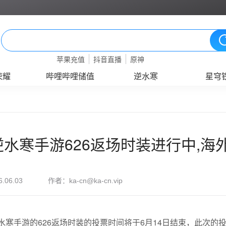
苹果充值
抖音直播
原神
荣耀
哔哩哔哩储值
逆水寒
星穹
逆水寒手游626返场时装进行中,
作者：
6.06.03
ka-cn@ka-cn.vip
水寒手游的626返场时装的投票时间将于6月14日结束，此次