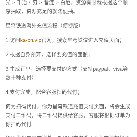
光 > 千冶・刃 > 昔涟 > 白厄，资源有限就根据这个顺
序抽取，资源充足的就随便抽。
星穹铁道海外充值流程（便捷版）
1.访问
ka-cn.vip
官网，搜索星穹铁道进入充值页面；
2.根据自身预算，选择要充值的面额；
3.生成订单，选择要支付的方式（支持paypal、visa等
数十种支付）
4.支付完成，配合客服扫码代付；
何为扫码代付，你为星穹铁道充值支付页面，将会生成
支付二维码，将二维码提供给客服，客服将根据订单为
你扫码代付。