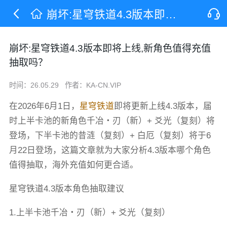
崩坏:星穹铁道4.3版本即将上线,新角色值得充值抽取吗？
崩坏:星穹铁道4.3版本即将上线,新角色值得充值
抽取吗？
时间：26.05.29
作者：KA-CN.VIP
在2026年6月1日，
星穹铁道
即将更新上线4.3版本，届
时上半卡池的新角色千冶・刃（新）+ 爻光（复刻）将
登场，下半卡池的昔涟（复刻）+ 白厄（复刻）将于6
月22日登场，这篇文章就为大家分析4.3版本哪个角色
值得抽取，海外充值如何更合适。
星穹铁道4.3版本角色抽取建议
1.上半卡池千冶・刃（新）+ 爻光（复刻）