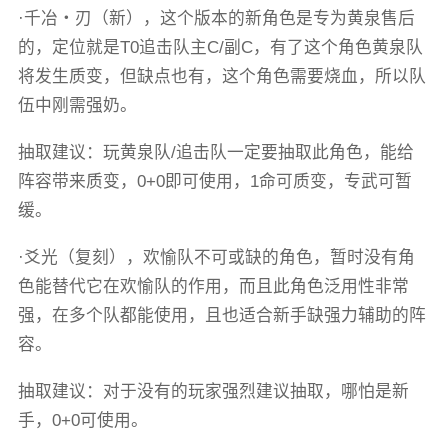
·千冶・刃（新），这个版本的新角色是专为黄泉售后
的，定位就是T0追击队主C/副C，有了这个角色黄泉队
将发生质变，但缺点也有，这个角色需要烧血，所以队
伍中刚需强奶。
抽取建议：玩黄泉队/追击队一定要抽取此角色，能给
阵容带来质变，0+0即可使用，1命可质变，专武可暂
缓。
·爻光（复刻），欢愉队不可或缺的角色，暂时没有角
色能替代它在欢愉队的作用，而且此角色泛用性非常
强，在多个队都能使用，且也适合新手缺强力辅助的阵
容。
抽取建议：对于没有的玩家强烈建议抽取，哪怕是新
手，0+0可使用。