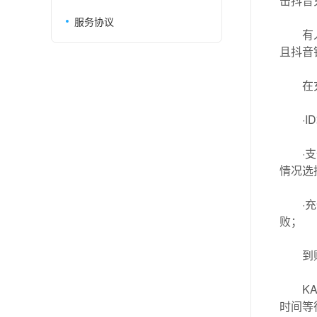
击抖音
服务协议
有
且抖音
在
·
·
情况选
·
败；
到
K
时间等