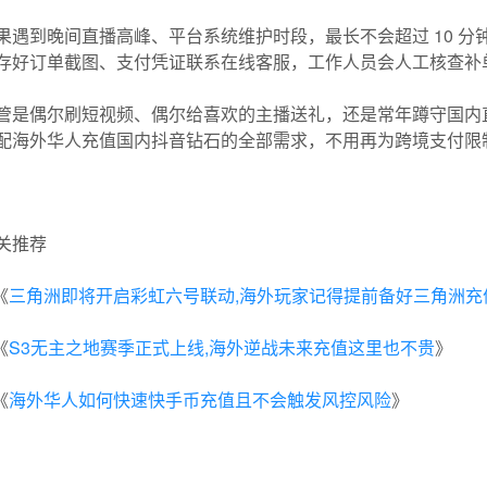
果遇到晚间直播高峰、平台系统维护时段，最长不会超过 10 分钟
存好订单截图、支付凭证联系在线客服，工作人员会人工核查补
管是偶尔刷短视频、偶尔给喜欢的主播送礼，还是常年蹲守国内直
配海外华人充值国内抖音钻石的全部需求，不用再为跨境支付限
关推荐
《
三角洲即将开启彩虹六号联动,海外玩家记得提前备好三角洲充
《
S3无主之地赛季正式上线,海外逆战未来充值这里也不贵
》
《
海外华人如何快速快手币充值且不会触发风控风险
》