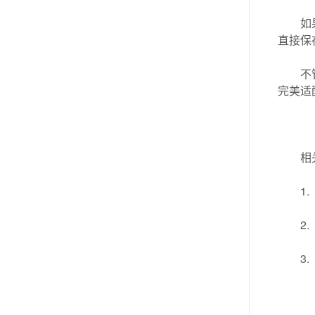
如
直接保
不
完美适
相
1.
2.
3.