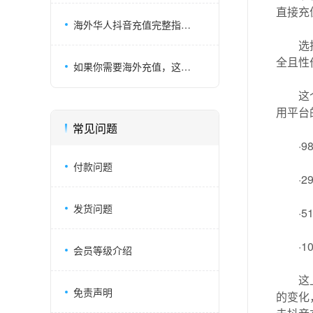
直接充
海外华人抖音充值完整指南 | 不需国内卡,paypal安全充值
选
全且性
如果你需要海外充值，这个宝藏平台你不要忽略
这
用平台
常见问题
·9
付款问题
·2
发货问题
·5
·1
会员等级介绍
这
免责声明
的变化