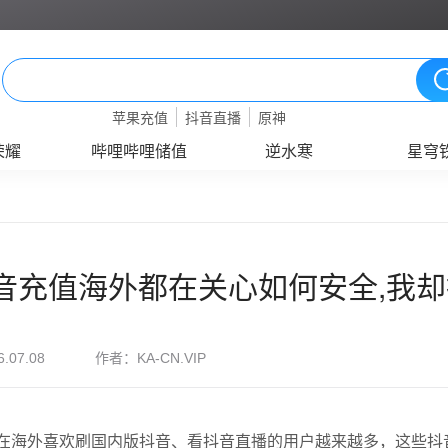
苹果充值
抖音直播
原神
荣耀
哔哩哔哩储值
逆水寒
星穹
音充值海外都在关心如何安全,我
作者：
6.07.08
KA-CN.VIP
在海外喜欢刷国内版抖音、看抖音直播的用户越来越多，这些抖