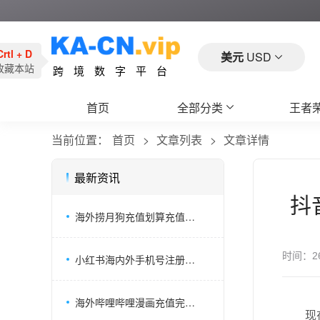
Crtl + D
美元
USD
收藏本站
跨境数字平台
首页
全部分类
王者
当前位置：
首页
文章列表
文章详情
最新资讯
抖
海外捞月狗充值划算充值方式，狗粮 UID 充值教程
时间：
2
小红书海内外手机号注册账号如何充值薯币？全网详细攻略
海外哔哩哔哩漫画充值完整攻略｜UID 直充不用账号密码
现