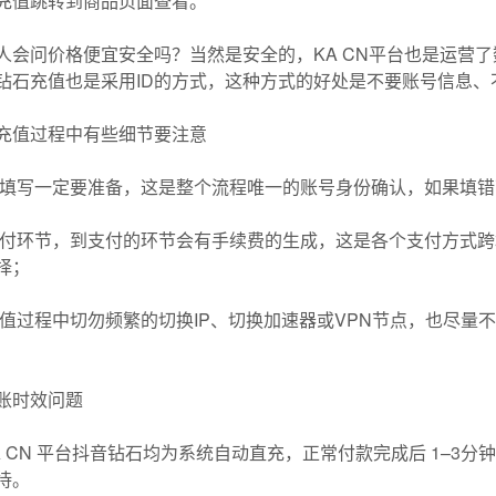
充值跳转到商品页面查看。
人会问价格便宜安全吗？当然是安全的，KA CN平台也是运营了
钻石充值也是采用ID的方式，这种方式的好处是不要账号信息、
充值过程中有些细节要注意
ID填写一定要准备，这是整个流程唯一的账号身份确认，如果填
支付环节，到支付的环节会有手续费的生成，这是各个支付方式
择；
充值过程中切勿频繁的切换IP、切换加速器或VPN节点，也尽量
账时效问题
A CN 平台抖音钻石均为系统自动直充，正常付款完成后 1–3
待。